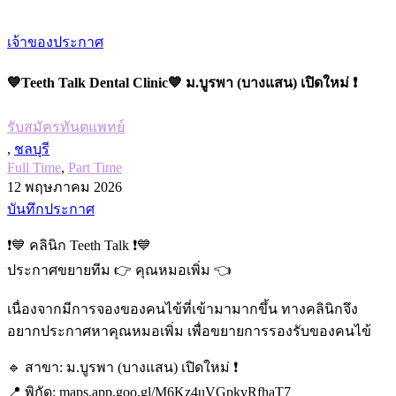
เจ้าของประกาศ
💙Teeth Talk Dental Clinic💙 ม.บูรพา (บางแสน) เปิดใหม่ ❗️
รับสมัครทันตแพทย์
,
ชลบุรี
Full Time
,
Part Time
12 พฤษภาคม 2026
บันทึกประกาศ
❗️💙 คลินิก Teeth Talk ❗️💙
ประกาศขยายทีม 👉 คุณหมอเพิ่ม 👈
เนื่องจากมีการจองของคนไข้ที่เข้ามามากขึ้น ทางคลินิกจึง
อยากประกาศหาคุณหมอเพิ่ม เพื่อขยายการรองรับของคนไข้
🔹 สาขา: ม.บูรพา (บางแสน) เปิดใหม่ ❗️
📍 พิกัด: maps.app.goo.gl/M6Kz4uVGpkvRfhaT7