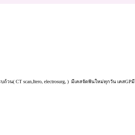
์ครบถ้วน( CT scan,Itero, electrosurg, ) มีเคสจัดฟันใหม่ทุกวัน เ