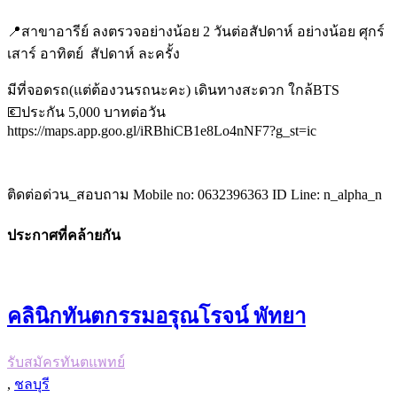
📍สาขาอารีย์ ลงตรวจอย่างน้อย 2 วันต่อสัปดาห์ อย่างน้อย ศุกร์
เสาร์ อาทิตย์ สัปดาห์ ละครั้ง
มีที่จอดรถ(แต่ต้องวนรถนะคะ) เดินทางสะดวก ใกล้BTS
💶ประกัน 5,000 บาทต่อวัน
https://maps.app.goo.gl/iRBhiCB1e8Lo4nNF7?g_st=ic
ติดต่อด่วน_สอบถาม Mobile no: 0632396363 ID Line: n_alpha_n
ประกาศที่คล้ายกัน
คลินิกทันตกรรมอรุณโรจน์ พัทยา
รับสมัครทันตแพทย์
,
ชลบุรี