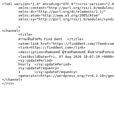
<?xml version="1.0" encoding="UTF-8"?><rss version="2.0
	xmlns:content="http://purl.org/rss/1.0/modules/content/"

	xmlns:dc="http://purl.org/dc/elements/1.1/"

	xmlns:atom="http://www.w3.org/2005/Atom"

	xmlns:sy="http://purl.org/rss/1.0/modules/syndication/"

	>

<channel>

	<title>

	ความเห็นสำหรับ Find Dent	</title>

	<atom:link href="https://finddent.com/?feed=comments-rss2" rel="self" type="application/rss+xml" />

	<link>https://finddent.com</link>

	<description>ทันตแพทย์ ผู้ช่วยทันตแพทย์ ค้นหางานทั่วประเทศ</description>

	<lastBuildDate>Fri, 07 Aug 2026 10:07:29 +0000</lastBuildDate>

	<sy:updatePeriod>

	hourly	</sy:updatePeriod>

	<sy:updateFrequency>

	1	</sy:updateFrequency>

	<generator>https://wordpress.org/?v=6.2.10</generator>

</channel>
